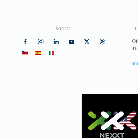
SOCIAL
U
Of
91
inf