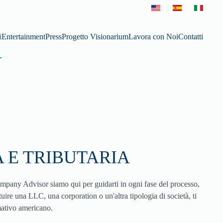
i
Entertainment
Press
Progetto Visionarium
Lavora con Noi
Contatti
 E TRIBUTARIA
ompany Advisor siamo qui per guidarti in ogni fase del processo,
tituire una LLC, una corporation o un'altra tipologia di società, ti
mativo americano.